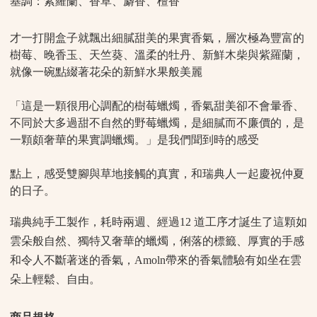
基調：紫羅蘭、香草、麝香、檀香
才一打開盒子就飄出細膩甜美的果實香氣，層次極為豐富的
樹莓、晚香玉、天竺葵、溫柔的牡丹、新鮮木柴與紫羅蘭，
就像一碗點綴著花朵的新鮮水果般美麗
「這是一顆很用心調配的樹莓蠟燭，香氣甜美卻不會暈香、
不同於大多過甜不自然的野莓蠟燭，是細膩而不廉價的，是
一顆頗奢華的果實調蠟燭。」是我們聞到時的感受
點上，感受雙腳與草地接觸的真實，和瑞典人一起慶祝仲夏
的日子。
瑞典純手工製作，耗時兩週、經過12 道工序才誕生了這顆如
雲朵般自然、獨特又奢華的蠟燭，俐落的標籤、厚實的手感
和令人不斷著迷的香氣，Amoln帶來的香氣體驗有如坐在雲
朵上輕鬆、自由。