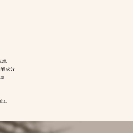
豆蠟
酸酯成分
rs
lia.