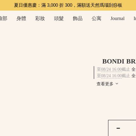
夏日優惠慶：滿 3,000 折 300，滿額送天然瑪瑙刮痧板
臉部
身體
彩妝
頭髮
飾品
公寓
Journal
I
BONDI 
至
08/24 16:00
截止
全
至
08/24 16:00
截止
全
查看更多