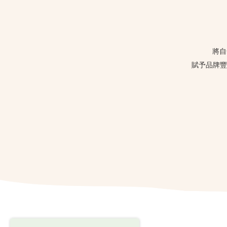
將自
賦予品牌豐