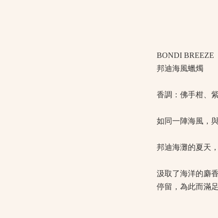
BONDI BREEZE
邦迪海風蠟燭
香調：佛手柑、
如同一陣海風，
邦迪海灘的夏天
汲取了海洋的麝
停留，為此而滿