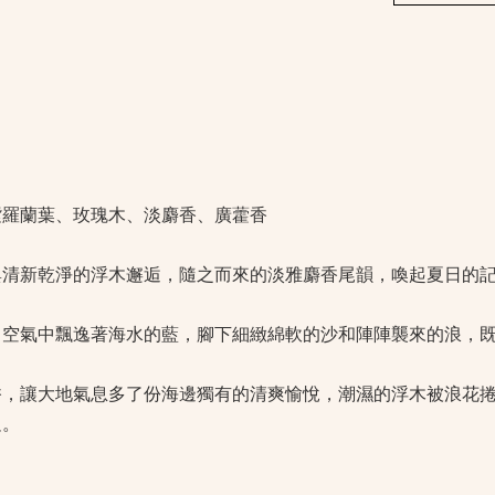
紫羅蘭葉、玫瑰木、淡麝香、廣藿香
與清新乾淨的浮木邂逅，隨之而來的淡雅麝香尾韻，喚起夏日的
，空氣中飄逸著海水的藍，腳下細緻綿軟的沙和陣陣襲來的浪，
香，讓大地氣息多了份海邊獨有的清爽愉悅，潮濕的浮木被浪花
足。