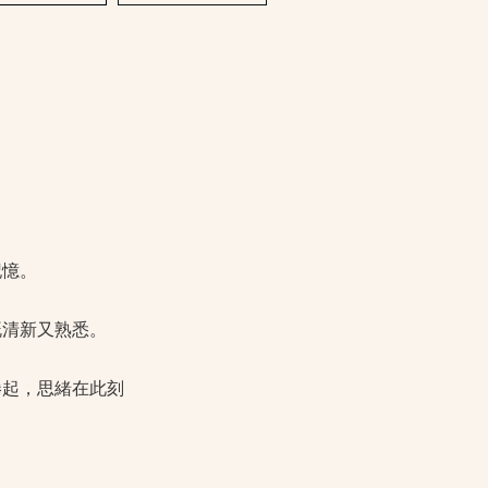
記憶。
既清新又熟悉。
捲起，思緒在此刻